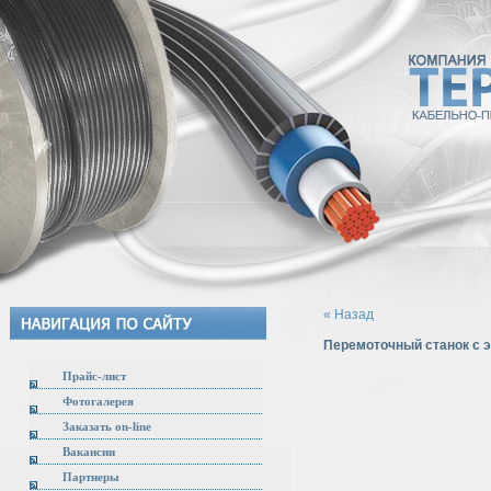
« Назад
Перемоточный станок с 
Прайс-лист
Фотогалерея
Заказать on-line
Вакансии
Партнеры